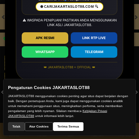
🌐 CARIJAKARTASLOT88.COM 🔍
⚠️ WASPADA PENIPUAN! PASTIKAN ANDA MENGGUNAKAN
HOT GAMES
SLOTS
LIVE CASINO
RACE
OLAHRAGA
CRA
LINK ASLI JAKARTASLOT88.
APK RESMI
LINK RTP LIVE
Game Populer
WHATSAPP
TELEGRAM
👑 JAKARTASLOT88 • OFFICIAL 👑
GATES OF OLYMPUS POP
TREASURES OF AZTEC
FORTUNE GARUDA 1000
Pengaturan Cookies JAKARTASLOT88
JAKARTASLOT88 menggunakan cookies penting agar situs dapat berjalan dengan
OK
baik. Dengan persetujuan Anda, kami juga dapat menggunakan cookies analitik
untuk memahami penggunaan situs, meningkatkan performa, serta memberikan
pengalaman yang lebih nyaman. Silakan membaca
Kebijakan Privasi
JAKARTASLOT88
untuk informasi lebih lanjut.
Tolak
Atur Cookies
Terima Semua
MAHJONG WINS 3 – BLACK SCATTER
SWEET BONANZA 2500
SUPER ELEMENTS 2
Beranda
Promosi
Masuk
Hub. Kami
Akun Saya