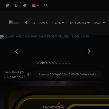
HOT GAMES
SLOTS
LIVE CASINO
RACE
Kam, 06-Agt-
30-Jun-2026 dari 15.00.00 sampai 30-Sep-2026 15.00.00. Selama waktu ini, PP Virt
2026 08.55.45