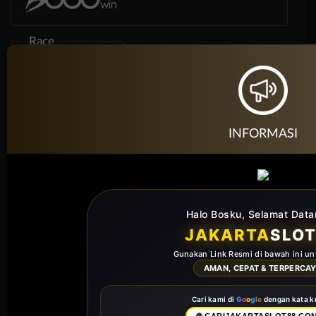
Race
Olahraga
INFORMASI
Halo Bosku, Selamat Data
JAKARTA
SLO
Gunakan Link Resmi di bawah ini un
AMAN, CEPAT & TERPERCA
Cari kami di
G
o
o
g
l
e
dengan kata ku
🌐 CARIJAKARTASLOT88.COM