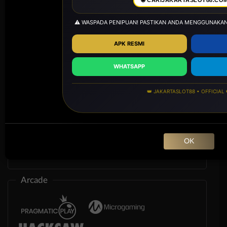
Crash Game
⚠️ WASPADA PENIPUAN! PASTIKAN ANDA MENGGUNAKAN 
APK RESMI
WHATSAPP
👑 JAKARTASLOT88 • OFFICIAL 
OK
Arcade