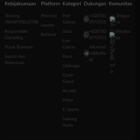
Kebijaksanaan
Platform
Kategori
Dukungan
Komunitas
Tentang
Promosi
Hot
+628783
Telegra
JAKARTASLOT88
Games
2972355
m
Loyalty
Responsible
Slots
+628783
Whatsa
Referral
Gambling
2972355
pp
Live
Pusat Bantuan
Casino
Jakartasl
ot88offic
Syarat dan
Race
ial
Ketentuan
Olahraga
Crash
Game
Arcade
Poker
E-Sports
Sabung
Ayam