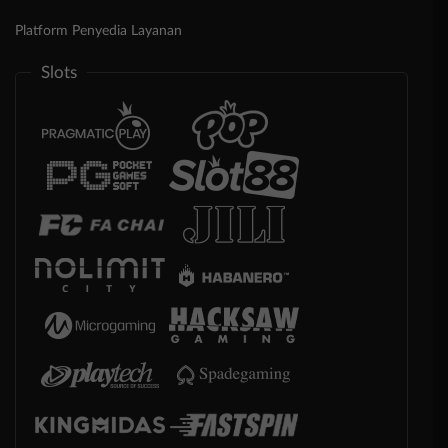
Platform Penyedia Layanan
Slots