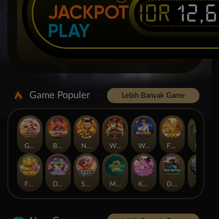
IDR
12,
JACKPOT
PLAY
Game Populer
Lebih Banyak Game
Gates of Olympus POP
Bang Gacor 1000
Nezha 2
Wild Bounty Showdown
Way of Ninja
FORTUNE GARUDA 500
Legacy of Kong Maxways
Fortune Gems 500
DJ BOOM BOOM
SUPER ELEMENTS 2
Mahjong Ways 2
Kpop Hunter Zeus
Duck Hunters
The Crypt