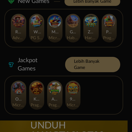
New Games
Lebih Banyak Game
Rhapsody of Muertos
Wings of Iguazu
Mighty Panda
Glory Of Rome
Ze Zeus
Pandemic Rising
AdvantPlay
PG Soft
MicroGaming
Habanero
Hacksaw
Pragmatic Play
Jackpot
Lebih Banyak
Game
Games
Orphan Organ
King Of Spears
Anaconda Gold
9 Masks of Fire™ HyperSpins™
MicroGaming
Pragmatic Play
Pragmatic Play
MicroGaming
UNDUH