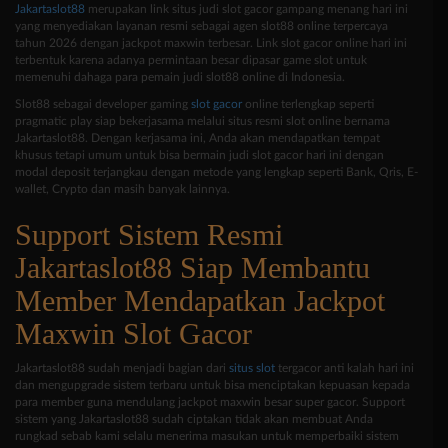
Jakartaslot88
merupakan link situs judi slot gacor gampang menang hari ini
yang menyediakan layanan resmi sebagai agen slot88 online terpercaya
tahun 2026 dengan jackpot maxwin terbesar. Link slot gacor online hari ini
terbentuk karena adanya permintaan besar dipasar game slot untuk
memenuhi dahaga para pemain judi slot88 online di Indonesia.
Slot88 sebagai developer gaming
slot gacor
online terlengkap seperti
pragmatic play siap bekerjasama melalui situs resmi slot online bernama
Jakartaslot88. Dengan kerjasama ini, Anda akan mendapatkan tempat
khusus tetapi umum untuk bisa bermain judi slot gacor hari ini dengan
modal deposit terjangkau dengan metode yang lengkap seperti Bank, Qris, E-
wallet, Crypto dan masih banyak lainnya.
Support Sistem Resmi
Jakartaslot88 Siap Membantu
Member Mendapatkan Jackpot
Maxwin Slot Gacor
Jakartaslot88 sudah menjadi bagian dari
situs slot
tergacor anti kalah hari ini
dan mengupgrade sistem terbaru untuk bisa menciptakan kepuasan kepada
para member guna mendulang jackpot maxwin besar super gacor. Support
sistem yang Jakartaslot88 sudah ciptakan tidak akan membuat Anda
rungkad sebab kami selalu menerima masukan untuk memperbaiki sistem